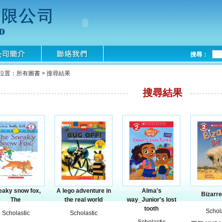
搜尋：
位置：所有圖書 > 搜尋結果
搜尋結果
eaky snow fox,
A lego adventure in
Alma′s
Bizarre
The
the real world
way_Junior′s lost
tooth
Schol
Scholastic
Scholastic