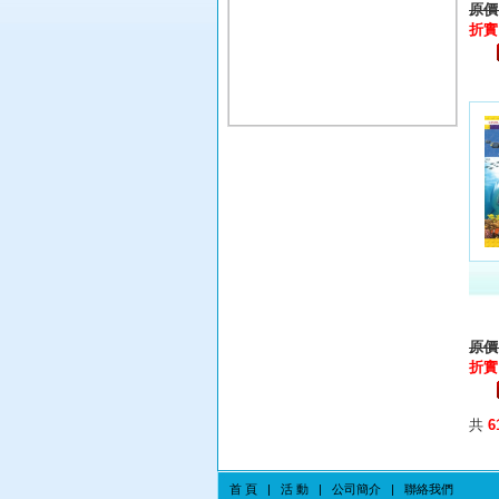
原價:
折實:
原價:
折實:
共
6
首 頁
|
活 動
|
公司簡介
|
聯絡我們