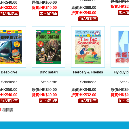
Scholastic
原價:HK$40
HK$40.00
原價:HK$50.00
折實:HK$32
HK$32.00
折實:HK$40.00
原價:HK$60.00
折實:HK$48.00
Deep dive
Dino safari
Fiercely & Friends
Fly guy 
Scholastic
Scholastic
Scholastic
Schol
HK$50.00
原價:HK$50.00
原價:HK$40.00
原價:HK$50
HK$40.00
折實:HK$40.00
折實:HK$32.00
折實:HK$40
1
種圖書