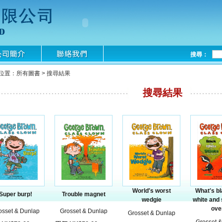
搜尋：
位置：所有圖書 > 搜尋結果
搜尋結果
World′s worst
What′s b
Super burp!
Trouble magnet
wedgie
white and s
ove
osset & Dunlap
Grosset & Dunlap
Grosset & Dunlap