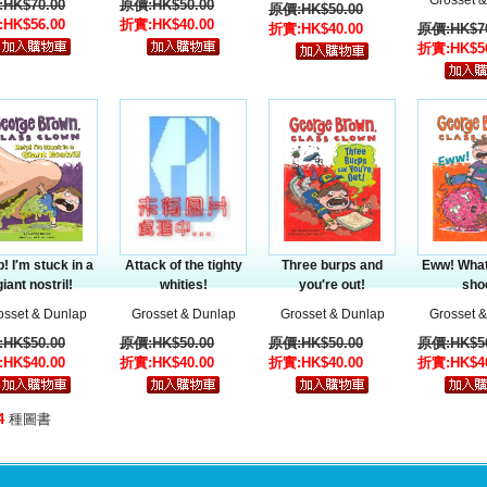
Grosset 
HK$70.00
原價:HK$50.00
原價:HK$50.00
HK$56.00
折實:HK$40.00
折實:HK$40.00
原價:HK$70
折實:HK$56
! I′m stuck in a
Attack of the tighty
Three burps and
Eww! What
giant nostril!
whities!
you′re out!
sho
osset & Dunlap
Grosset & Dunlap
Grosset & Dunlap
Grosset 
HK$50.00
原價:HK$50.00
原價:HK$50.00
原價:HK$50
HK$40.00
折實:HK$40.00
折實:HK$40.00
折實:HK$40
4
種圖書