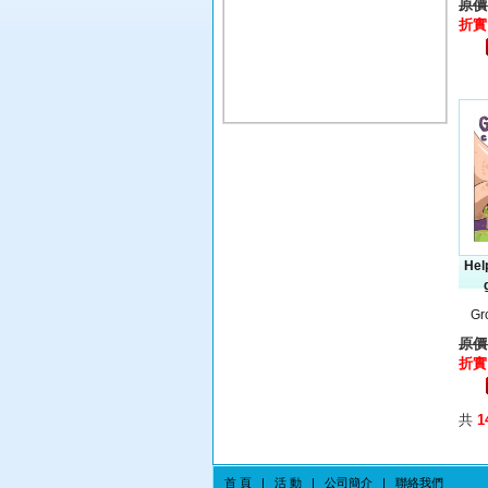
原價:
折實:
Help
Gr
原價:
折實:
共
1
首 頁
|
活 動
|
公司簡介
|
聯絡我們