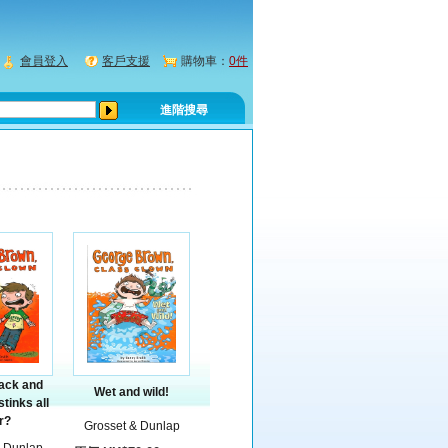
會員登入
客戶支援
購物車：
0件
進階搜尋
lack and
Wet and wild!
tinks all
r?
Grosset & Dunlap