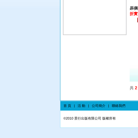
原價:
折實:
共
2
首 頁
|
活 動
|
公司簡介
|
聯絡我們
©
2010 景行出版有限公司 版權所有