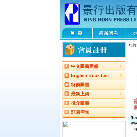
您的
中文圖書目錄
English Book List
特價圖書
最新上架
推介圖書
訂購需知
Row
awe
s