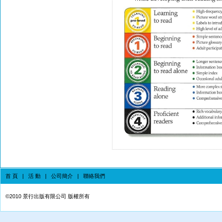
首 頁
|
活 動
|
公司簡介
|
聯絡我們
©
2010 景行出版有限公司 版權所有