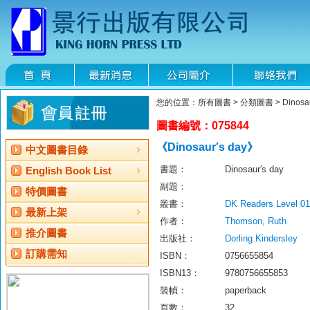
您的位置：所有圖書 > 分類圖書 > Dinosaur
圖書編號：075844
《Dinosaur′s day》
中文圖書目錄
書題：
Dinosaur′s day
English Book List
副題：
特價圖書
叢書：
DK Readers Level 01
最新上架
作者：
Thomson, Ruth
推介圖書
出版社：
Dorling Kindersley
訂購需知
ISBN：
0756655854
ISBN13：
9780756655853
裝幀：
paperback
頁數：
32